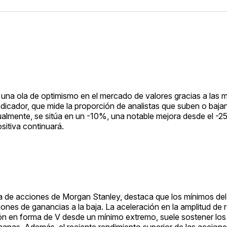
 una ola de optimismo en el mercado de valores gracias a las m
ndicador, que mide la proporción de analistas que suben o baja
almente, se sitúa en un -10%, una notable mejora desde el -2
sitiva continuará.
ega de acciones de Morgan Stanley, destaca que los mínimos d
iones de ganancias a la baja. La aceleración en la amplitud de 
ón en forma de V desde un mínimo extremo, suele sostener lo
emanas. Además, el reciente rendimiento superior de las accione