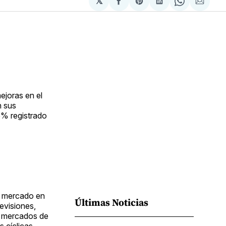
𝕏
Compartir
Share
Compartir
Share
Compa
en
on
en
on
via
Facebook
Pinterest
LinkedIn
WhatsApp
Email
ejoras en el
n sus
5% registrado
el mercado en
Últimas Noticias
revisiones,
s mercados de
s cíclicas