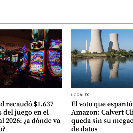
LOCALES
d recaudó $1.637
El voto que espantó
 del juego en el
Amazon: Calvert Cli
al 2026: ¿a dónde va
queda sin su mega
o?
de datos