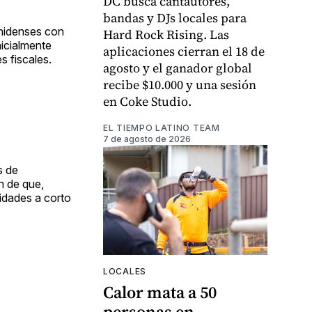
DC busca cantautores,
bandas y DJs locales para
unidenses con
Hard Rock Rising. Las
nicialmente
aplicaciones cierran el 18 de
s fiscales.
agosto y el ganador global
recibe $10.000 y una sesión
en Coke Studio.
EL TIEMPO LATINO TEAM
7 de agosto de 2026
s de
n de que,
lidades a corto
LOCALES
Calor mata a 50
personas en