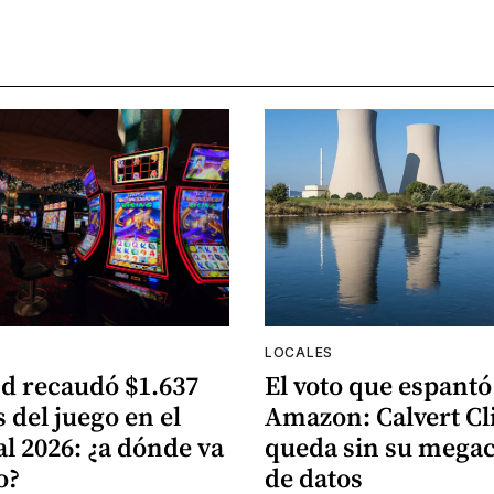
LOCALES
d recaudó $1.637
El voto que espantó
 del juego en el
Amazon: Calvert Cli
al 2026: ¿a dónde va
queda sin su mega
o?
de datos