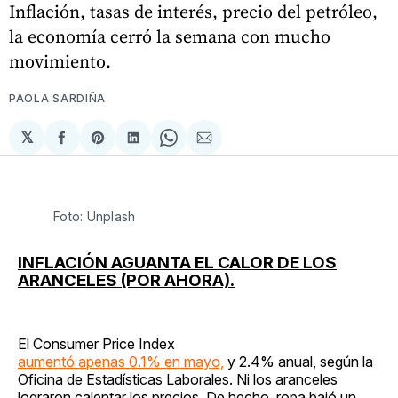
Inflación, tasas de interés, precio del petróleo,
la economía cerró la semana con mucho
movimiento.
PAOLA SARDIÑA
𝕏
Compartir
Share
Compartir
Share
Compartir
en
on
en
on
via
Facebook
Pinterest
LinkedIn
WhatsApp
Email
Foto: Unplash
INFLACIÓN AGUANTA EL CALOR DE LOS
ARANCELES (POR AHORA).
El Consumer Price Index
aumentó apenas 0.1% en mayo,
y 2.4% anual, según la
Oficina de Estadísticas Laborales. Ni los aranceles
lograron calentar los precios. De hecho, ropa bajó un