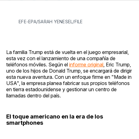
en
on
en
on
via
Facebook
Pinterest
LinkedIn
WhatsApp
Email
EFE-EPA/SARAH YENESEL/FILE
La familia Trump está de vuelta en el juego empresarial,
esta vez con el lanzamiento de una compañía de
teléfonos móviles. Según el
informe original
, Eric Trump,
uno de los hijos de Donald Trump, se encargará de dirigir
esta nueva aventura. Con un enfoque firme en "Made in
USA", la empresa planea fabricar sus propios teléfonos
en tierra estadounidense y gestionar un centro de
llamadas dentro del país.
El toque americano en la era de los
smartphones