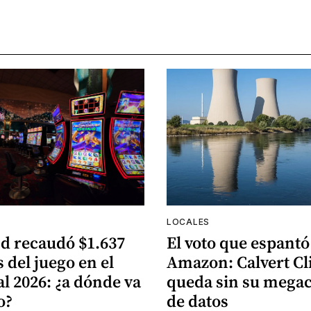
LOCALES
d recaudó $1.637
El voto que espantó
 del juego en el
Amazon: Calvert Cli
al 2026: ¿a dónde va
queda sin su mega
o?
de datos