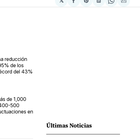
𝕏
Compartir
Share
Compartir
Share
Compa
en
on
en
on
via
Facebook
Pinterest
LinkedIn
WhatsApp
Email
na reducción
 95% de los
récord del 43%
más de 1,000
e 400-500
luctuaciones en
Últimas Noticias