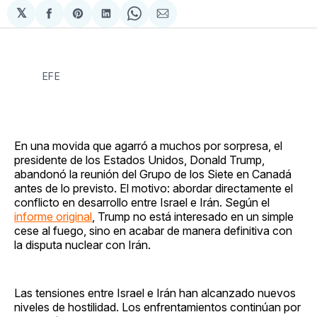
𝕏
Compartir
Share
Compartir
Share
Compartir
en
on
en
on
via
Facebook
Pinterest
LinkedIn
WhatsApp
Email
EFE
En una movida que agarró a muchos por sorpresa, el
presidente de los Estados Unidos, Donald Trump,
abandonó la reunión del Grupo de los Siete en Canadá
antes de lo previsto. El motivo: abordar directamente el
conflicto en desarrollo entre Israel e Irán. Según el
informe original
, Trump no está interesado en un simple
cese al fuego, sino en acabar de manera definitiva con
la disputa nuclear con Irán.
Las tensiones entre Israel e Irán han alcanzado nuevos
niveles de hostilidad. Los enfrentamientos continúan por