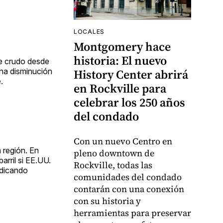
LOCALES
Montgomery hace
historia: El nuevo
de crudo desde
una disminución
History Center abrirá
.
en Rockville para
celebrar los 250 años
del condado
Con un nuevo Centro en
 región. En
pleno downtown de
arril si EE.UU.
Rockville, todas las
ndicando
comunidades del condado
contarán con una conexión
con su historia y
herramientas para preservar