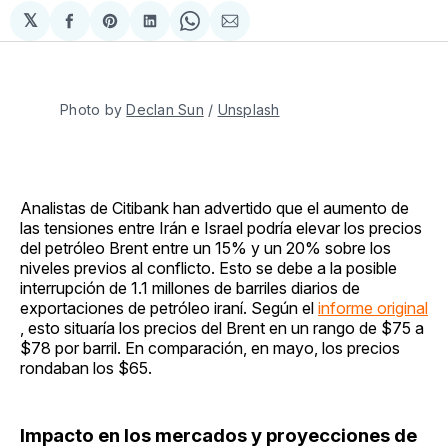
𝕏
Compartir
Share
Compartir
Share
Compartir
en
on
en
on
via
Facebook
Pinterest
LinkedIn
WhatsApp
Email
Photo by 
Declan Sun
 / 
Unsplash
Analistas de Citibank han advertido que el aumento de
las tensiones entre Irán e Israel podría elevar los precios
del petróleo Brent entre un 15% y un 20% sobre los
niveles previos al conflicto. Esto se debe a la posible
interrupción de 1.1 millones de barriles diarios de
exportaciones de petróleo iraní. Según el
informe original
, esto situaría los precios del Brent en un rango de $75 a
$78 por barril. En comparación, en mayo, los precios
rondaban los $65.
Impacto en los mercados y proyecciones de