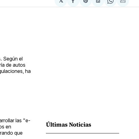
𝕏
Compartir
Share
Compartir
Share
Compa
en
on
en
on
via
Facebook
Pinterest
LinkedIn
WhatsApp
Email
. Según el
ría de autos
gulaciones, ha
rollar las "e-
Últimas Noticias
os en
trando que