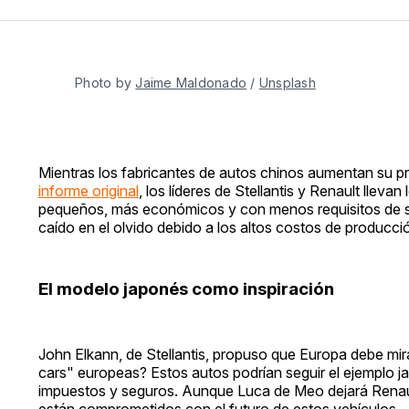
Photo by 
Jaime Maldonado
 / 
Unsplash
Mientras los fabricantes de autos chinos aumentan su p
informe original
, los líderes de Stellantis y Renault lle
pequeños, más económicos y con menos requisitos de seg
caído en el olvido debido a los altos costos de producci
El modelo japonés como inspiración
John Elkann, de Stellantis, propuso que Europa debe mira
cars" europeas? Estos autos podrían seguir el ejemplo 
impuestos y seguros. Aunque Luca de Meo dejará Renault
están comprometidos con el futuro de estos vehículos.