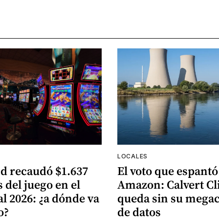
LOCALES
d recaudó $1.637
El voto que espantó
 del juego en el
Amazon: Calvert Cli
al 2026: ¿a dónde va
queda sin su mega
o?
de datos