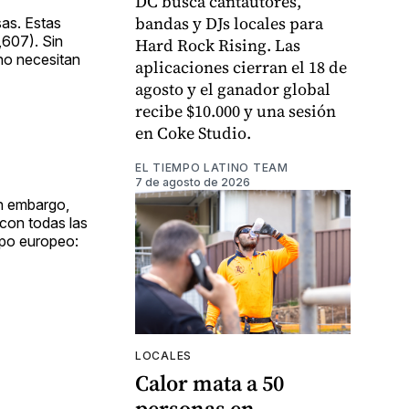
DC busca cantautores,
bandas y DJs locales para
sas. Estas
,607). Sin
Hard Rock Rising. Las
no necesitan
aplicaciones cierran el 18 de
agosto y el ganador global
recibe $10.000 y una sesión
en Coke Studio.
EL TIEMPO LATINO TEAM
7 de agosto de 2026
in embargo,
con todas las
mpo europeo:
LOCALES
Calor mata a 50
personas en