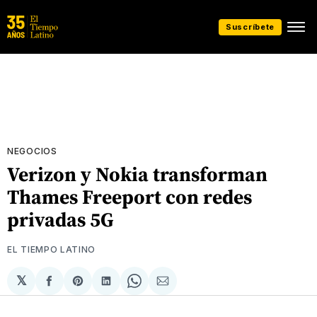
Suscríbete
NEGOCIOS
Verizon y Nokia transforman
Thames Freeport con redes
privadas 5G
EL TIEMPO LATINO
𝕏
Compartir
Share
Compartir
Share
Compartir
en
on
en
on
via
Facebook
Pinterest
LinkedIn
WhatsApp
Email