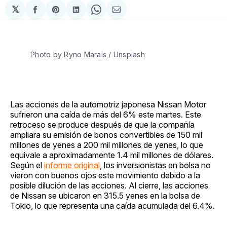
𝕏
Compartir
Share
Compartir
Share
Compartir
en
on
en
on
via
Facebook
Pinterest
LinkedIn
WhatsApp
Email
Photo by 
Ryno Marais
 / 
Unsplash
Las acciones de la automotriz japonesa Nissan Motor
sufrieron una caída de más del 6% este martes. Este
retroceso se produce después de que la compañía
ampliara su emisión de bonos convertibles de 150 mil
millones de yenes a 200 mil millones de yenes, lo que
equivale a aproximadamente 1.4 mil millones de dólares.
Según el
informe original
, los inversionistas en bolsa no
vieron con buenos ojos este movimiento debido a la
posible dilución de las acciones. Al cierre, las acciones
de Nissan se ubicaron en 315.5 yenes en la bolsa de
Tokio, lo que representa una caída acumulada del 6.4%.