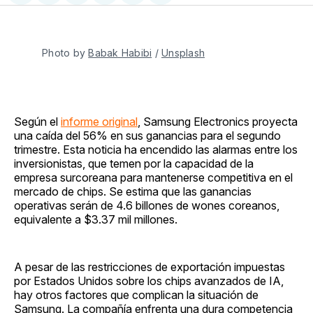
en
on
en
on
via
Facebook
Pinterest
LinkedIn
WhatsApp
Email
Photo by 
Babak Habibi
 / 
Unsplash
Según el
informe original
, Samsung Electronics proyecta
una caída del 56% en sus ganancias para el segundo
trimestre. Esta noticia ha encendido las alarmas entre los
inversionistas, que temen por la capacidad de la
empresa surcoreana para mantenerse competitiva en el
mercado de chips. Se estima que las ganancias
operativas serán de 4.6 billones de wones coreanos,
equivalente a $3.37 mil millones.
A pesar de las restricciones de exportación impuestas
por Estados Unidos sobre los chips avanzados de IA,
hay otros factores que complican la situación de
Samsung. La compañía enfrenta una dura competencia