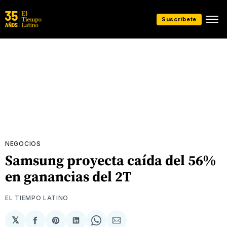
Suscríbete
NEGOCIOS
Samsung proyecta caída del 56%
en ganancias del 2T
EL TIEMPO LATINO
𝕏
Compartir
Share
Compartir
Share
Compartir