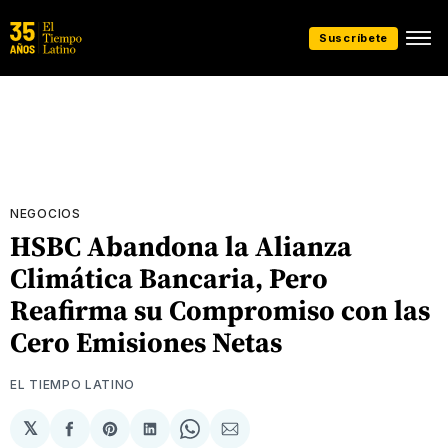
Suscríbete
NEGOCIOS
HSBC Abandona la Alianza
Climática Bancaria, Pero
Reafirma su Compromiso con las
Cero Emisiones Netas
EL TIEMPO LATINO
𝕏
Compartir
Share
Compartir
Share
Compartir