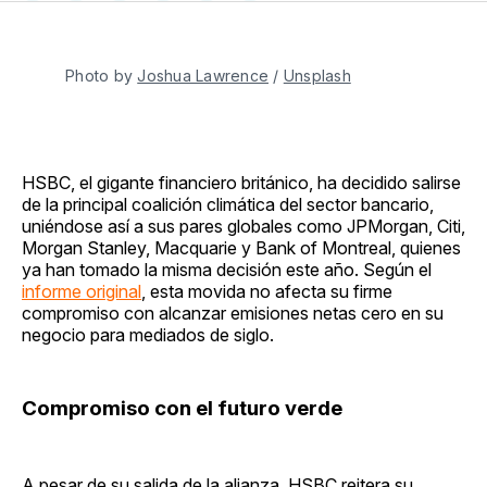
en
on
en
on
via
Facebook
Pinterest
LinkedIn
WhatsApp
Email
Photo by 
Joshua Lawrence
 / 
Unsplash
HSBC, el gigante financiero británico, ha decidido salirse
de la principal coalición climática del sector bancario,
uniéndose así a sus pares globales como JPMorgan, Citi,
Morgan Stanley, Macquarie y Bank of Montreal, quienes
ya han tomado la misma decisión este año. Según el
informe original
, esta movida no afecta su firme
compromiso con alcanzar emisiones netas cero en su
negocio para mediados de siglo.
Compromiso con el futuro verde
A pesar de su salida de la alianza, HSBC reitera su