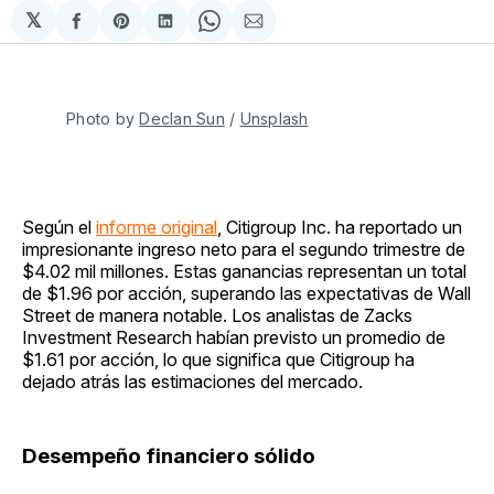
𝕏
Compartir
Share
Compartir
Share
Compartir
en
on
en
on
via
Facebook
Pinterest
LinkedIn
WhatsApp
Email
Photo by 
Declan Sun
 / 
Unsplash
Según el
informe original
, Citigroup Inc. ha reportado un
impresionante ingreso neto para el segundo trimestre de
$4.02 mil millones. Estas ganancias representan un total
de $1.96 por acción, superando las expectativas de Wall
Street de manera notable. Los analistas de Zacks
Investment Research habían previsto un promedio de
$1.61 por acción, lo que significa que Citigroup ha
dejado atrás las estimaciones del mercado.
Desempeño financiero sólido