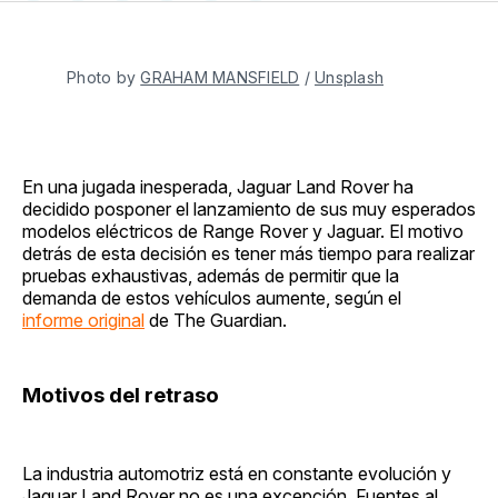
en
on
en
on
via
Facebook
Pinterest
LinkedIn
WhatsApp
Email
Photo by 
GRAHAM MANSFIELD
 / 
Unsplash
En una jugada inesperada, Jaguar Land Rover ha
decidido posponer el lanzamiento de sus muy esperados
modelos eléctricos de Range Rover y Jaguar. El motivo
detrás de esta decisión es tener más tiempo para realizar
pruebas exhaustivas, además de permitir que la
demanda de estos vehículos aumente, según el
informe original
de The Guardian.
Motivos del retraso
La industria automotriz está en constante evolución y
Jaguar Land Rover no es una excepción. Fuentes al