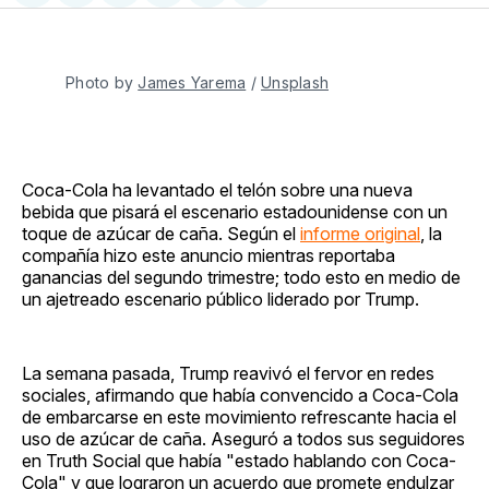
en
on
en
on
via
Facebook
Pinterest
LinkedIn
WhatsApp
Email
Photo by 
James Yarema
 / 
Unsplash
Coca-Cola ha levantado el telón sobre una nueva
bebida que pisará el escenario estadounidense con un
toque de azúcar de caña. Según el
informe original
, la
compañía hizo este anuncio mientras reportaba
ganancias del segundo trimestre; todo esto en medio de
un ajetreado escenario público liderado por Trump.
La semana pasada, Trump reavivó el fervor en redes
sociales, afirmando que había convencido a Coca-Cola
de embarcarse en este movimiento refrescante hacia el
uso de azúcar de caña. Aseguró a todos sus seguidores
en Truth Social que había "estado hablando con Coca-
Cola" y que lograron un acuerdo que promete endulzar