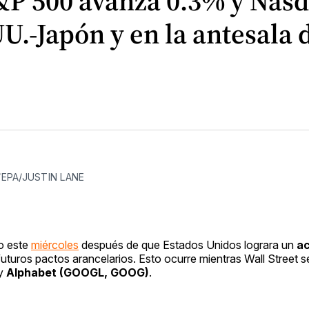
&P 500 avanza 0.3% y Nasd
.-Japón y en la antesala d
FE/EPA/JUSTIN LANE
so este
miércoles
después de que Estados Unidos lograra un
a
futuros pactos arancelarios. Esto ocurre mientras Wall Street s
y
Alphabet (GOOGL, GOOG)
.