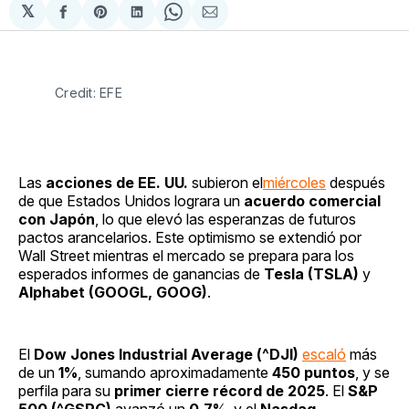
𝕏
Compartir
Share
Compartir
Share
Compartir
en
on
en
on
via
Facebook
Pinterest
LinkedIn
WhatsApp
Email
Credit: EFE
Las
acciones de EE. UU.
subieron el
miércoles
después
de que Estados Unidos lograra un
acuerdo comercial
con Japón
, lo que elevó las esperanzas de futuros
pactos arancelarios. Este optimismo se extendió por
Wall Street mientras el mercado se prepara para los
esperados informes de ganancias de
Tesla (TSLA)
y
Alphabet (GOOGL, GOOG)
.
El
Dow Jones Industrial Average (^DJI)
escaló
más
de un
1%
, sumando aproximadamente
450 puntos
, y se
perfila para su
primer cierre récord de 2025
. El
S&P
500 (^GSPC)
avanzó un
0.7%
, y el
Nasdaq