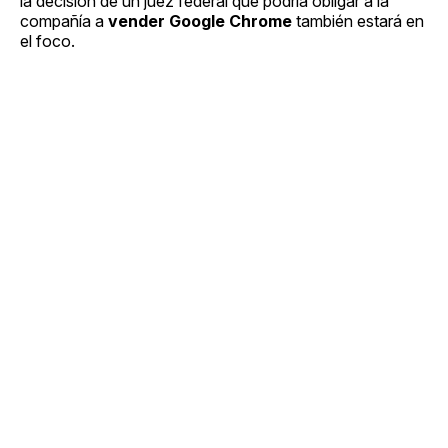
la decisión de un juez federal que podría obligar a la
compañía a
vender Google Chrome
también estará en
el foco.