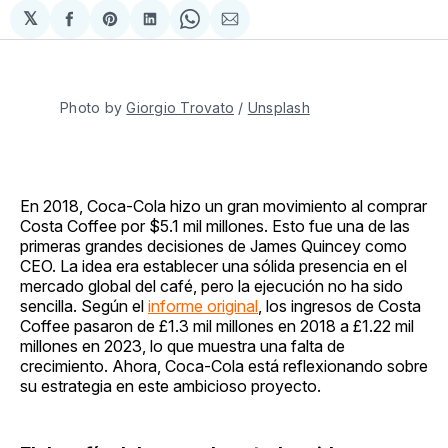
𝕏
Compartir
Share
Compartir
Share
Compartir
en
on
en
on
via
Facebook
Pinterest
LinkedIn
WhatsApp
Email
Photo by 
Giorgio Trovato
 / 
Unsplash
En 2018, Coca-Cola hizo un gran movimiento al comprar
Costa Coffee por $5.1 mil millones. Esto fue una de las
primeras grandes decisiones de James Quincey como
CEO. La idea era establecer una sólida presencia en el
mercado global del café, pero la ejecución no ha sido
sencilla. Según el
informe original
, los ingresos de Costa
Coffee pasaron de £1.3 mil millones en 2018 a £1.22 mil
millones en 2023, lo que muestra una falta de
crecimiento. Ahora, Coca-Cola está reflexionando sobre
su estrategia en este ambicioso proyecto.