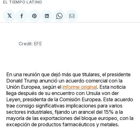
EL TIEMPO LATINO
𝕏
Compartir
Share
Compartir
Share
Compartir
en
on
en
on
via
Facebook
Pinterest
LinkedIn
WhatsApp
Email
Credit: EFE
En una reunión que dejó más que titulares, el presidente
Donald Trump anunció un acuerdo comercial con la
Unión Europea, según el
informe original
. Esta noticia
llega después de su encuentro con Ursula von der
Leyen, presidenta de la Comisión Europea. Este acuerdo
trae consigo significativas implicaciones para varios
sectores industriales, fijando un arancel del 15% a la
mayoría de las exportaciones del bloque europeo, con la
excepción de productos farmacéuticos y metales.