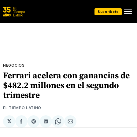
Suscríbete
NEGOCIOS
Ferrari acelera con ganancias de
$482.2 millones en el segundo
trimestre
EL TIEMPO LATINO
𝕏
Compartir
Share
Compartir
Share
Compartir
en
on
en
on
via
Facebook
Pinterest
LinkedIn
WhatsApp
Email