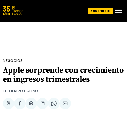
Suscríbete
NEGOCIOS
Apple sorprende con crecimiento
en ingresos trimestrales
EL TIEMPO LATINO
𝕏
Compartir
Share
Compartir
Share
Compartir
en
on
en
on
via
Facebook
Pinterest
LinkedIn
WhatsApp
Email