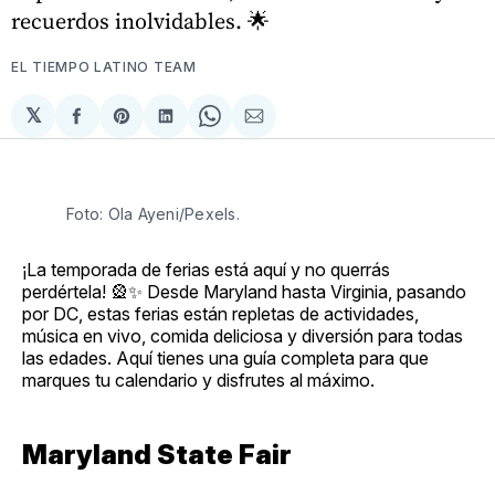
recuerdos inolvidables. 🌟
EL TIEMPO LATINO TEAM
𝕏
Compartir
Share
Compartir
Share
Compartir
en
on
en
on
via
Facebook
Pinterest
LinkedIn
WhatsApp
Email
Foto: Ola Ayeni/Pexels.
¡La temporada de ferias está aquí y no querrás
perdértela! 🎡✨ Desde Maryland hasta Virginia, pasando
por DC, estas ferias están repletas de actividades,
música en vivo, comida deliciosa y diversión para todas
las edades. Aquí tienes una guía completa para que
marques tu calendario y disfrutes al máximo.
Maryland State Fair