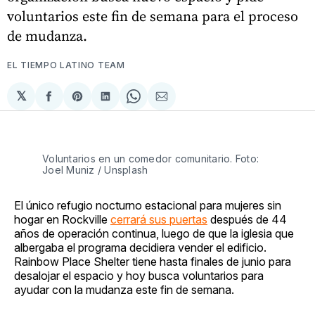
voluntarios este fin de semana para el proceso
de mudanza.
EL TIEMPO LATINO TEAM
𝕏
Compartir
Share
Compartir
Share
Compartir
en
on
en
on
via
Facebook
Pinterest
LinkedIn
WhatsApp
Email
Voluntarios en un comedor comunitario. Foto: 
Joel Muniz / Unsplash
El único refugio nocturno estacional para mujeres sin
hogar en Rockville
cerrará sus puertas
después de 44
años de operación continua, luego de que la iglesia que
albergaba el programa decidiera vender el edificio.
Rainbow Place Shelter tiene hasta finales de junio para
desalojar el espacio y hoy busca voluntarios para
ayudar con la mudanza este fin de semana.