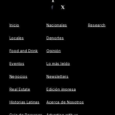
𝕏
Facebook
Inicio
Nacionales
Research
Locales
Deportes
Food and Drink
Opinión
Eventos
Lo más leído
Negocios
Newsletters
Real Estate
Edición impresa
Historias Latinas
Acerca de Nosotros
Guía de Recursos
Advertise with us