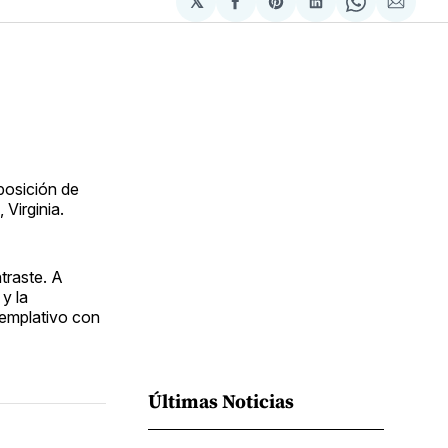
𝕏
Compartir
Share
Compartir
Share
Compa
en
on
en
on
via
Facebook
Pinterest
LinkedIn
WhatsApp
Email
posición de
 Virginia.
traste. A
y la
templativo con
Últimas Noticias