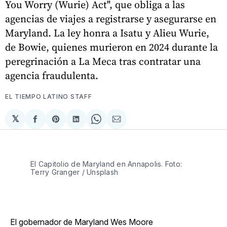
You Worry (Wurie) Act", que obliga a las
agencias de viajes a registrarse y asegurarse en
Maryland. La ley honra a Isatu y Alieu Wurie,
de Bowie, quienes murieron en 2024 durante la
peregrinación a La Meca tras contratar una
agencia fraudulenta.
EL TIEMPO LATINO STAFF
𝕏
Compartir
Share
Compartir
Share
Compartir
en
on
en
on
via
Facebook
Pinterest
LinkedIn
WhatsApp
Email
El Capitolio de Maryland en Annapolis. Foto:
Terry Granger / Unsplash
El gobernador de Maryland Wes Moore