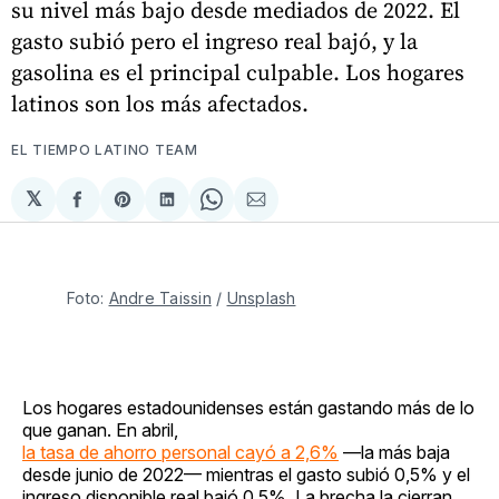
su nivel más bajo desde mediados de 2022. El
gasto subió pero el ingreso real bajó, y la
gasolina es el principal culpable. Los hogares
latinos son los más afectados.
EL TIEMPO LATINO TEAM
𝕏
Compartir
Share
Compartir
Share
Compartir
en
on
en
on
via
Facebook
Pinterest
LinkedIn
WhatsApp
Email
Foto: 
Andre Taissin
 / 
Unsplash
Los hogares estadounidenses están gastando más de lo
que ganan. En abril,
la tasa de ahorro personal cayó a 2,6%
—la más baja
desde junio de 2022— mientras el gasto subió 0,5% y el
ingreso disponible real bajó 0,5%. La brecha la cierran