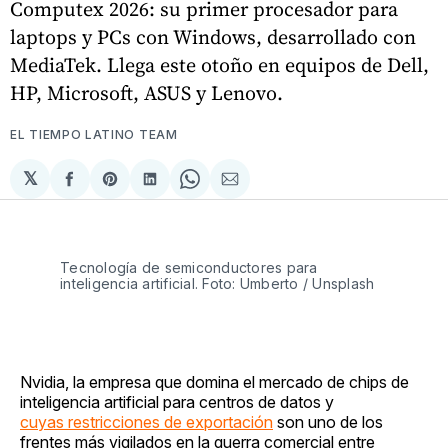
Computex 2026: su primer procesador para
laptops y PCs con Windows, desarrollado con
MediaTek. Llega este otoño en equipos de Dell,
HP, Microsoft, ASUS y Lenovo.
EL TIEMPO LATINO TEAM
𝕏
Compartir
Share
Compartir
Share
Compartir
en
on
en
on
via
Facebook
Pinterest
LinkedIn
WhatsApp
Email
Tecnología de semiconductores para
inteligencia artificial. Foto: Umberto / Unsplash
Nvidia, la empresa que domina el mercado de chips de
inteligencia artificial para centros de datos y
cuyas restricciones de exportación
son uno de los
frentes más vigilados en la guerra comercial entre