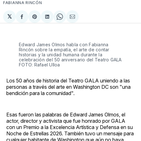
FABIANNA RINCÓN
𝕏
Compartir
Share
Compartir
Share
Compartir
en
on
en
on
via
Facebook
Pinterest
LinkedIn
WhatsApp
Email
Edward James Olmos habla con Fabianna 
Rincón sobre la empatía, el arte de contar 
historias y la unidad humana durante la 
celebración del 50 aniversario del Teatro GALA 
FOTO: Rafael Ulloa
Los 50 años de historia del Teatro GALA uniendo a las
personas a través del arte en Washington DC son "una
bendición para la comunidad".
Esas fueron las palabras de Edward James Olmos, el
actor, director y activista que fue honrado por GALA
con un Premio a la Excelencia Artística y Defensa en su
Noche de Estrellas 2026. También tuvo un mensaje para
cualquier habitante de Washington que aún no haya