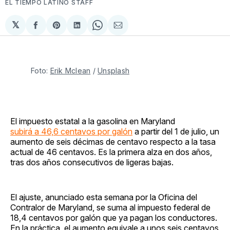
EL TIEMPO LATINO STAFF
𝕏
Compartir
Share
Compartir
Share
Compartir
en
on
en
on
via
Facebook
Pinterest
LinkedIn
WhatsApp
Email
Foto: 
Erik Mclean
 / 
Unsplash
El impuesto estatal a la gasolina en Maryland
subirá a 46,6 centavos por galón
a partir del 1 de julio, un
aumento de seis décimas de centavo respecto a la tasa
actual de 46 centavos. Es la primera alza en dos años,
tras dos años consecutivos de ligeras bajas.
El ajuste, anunciado esta semana por la Oficina del
Contralor de Maryland, se suma al impuesto federal de
18,4 centavos por galón que ya pagan los conductores.
En la práctica, el aumento equivale a unos seis centavos