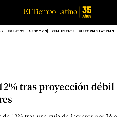
NK
EVENTOS
NEGOCIOS
REAL ESTATE
HISTORIAS LATINAS
% tras proyección débil d
res
e 12% tras una guía de ingresos por IA qu