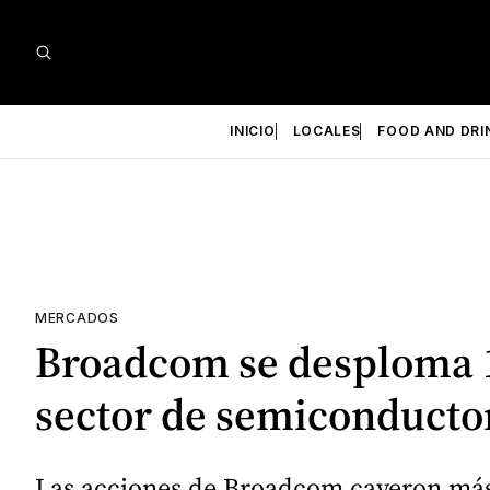
INICIO
LOCALES
FOOD AND DRI
MERCADOS
Broadcom se desploma 12
sector de semiconducto
Las acciones de Broadcom cayeron más d