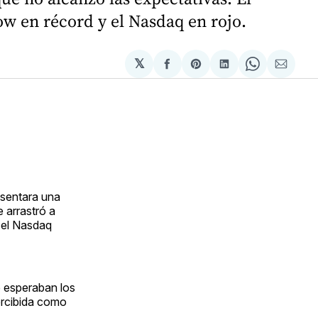
ow en récord y el Nasdaq en rojo.
𝕏
Compartir
Share
Compartir
Share
Compa
en
on
en
on
via
Facebook
Pinterest
LinkedIn
WhatsApp
Email
sentara una
e arrastró a
s el Nasdaq
e esperaban los
ercibida como