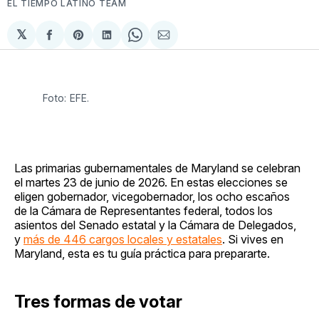
EL TIEMPO LATINO TEAM
𝕏
Compartir
Share
Compartir
Share
Compartir
en
on
en
on
via
Facebook
Pinterest
LinkedIn
WhatsApp
Email
Foto: EFE.
Las primarias gubernamentales de Maryland se celebran
el martes 23 de junio de 2026. En estas elecciones se
eligen gobernador, vicegobernador, los ocho escaños
de la Cámara de Representantes federal, todos los
asientos del Senado estatal y la Cámara de Delegados,
y
más de 446 cargos locales y estatales
. Si vives en
Maryland, esta es tu guía práctica para prepararte.
Tres formas de votar