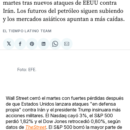
martes tras nuevos ataques de EEUU contra
Irán. Los futuros del petróleo siguen subiendo
y los mercados asiáticos apuntan a más caídas.
EL TIEMPO LATINO TEAM
𝕏
Compartir
Share
Compartir
Share
Compartir
en
on
en
on
via
Facebook
Pinterest
LinkedIn
WhatsApp
Email
Foto: EFE.
Wall Street cerró el martes con fuertes pérdidas después
de que Estados Unidos lanzara ataques "en defensa
propia" contra Irán y el presidente Trump insinuara más
acciones militares. El Nasdaq cayó 3%, el S&P 500
perdió 1,82% y el Dow Jones retrocedió 0,80%, según
datos de
TheStreet
. El S&P 500 borró la mayor parte de