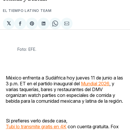
EL TIEMPO LATINO TEAM
𝕏
Compartir
Share
Compartir
Share
Compartir
en
on
en
on
via
Facebook
Pinterest
LinkedIn
WhatsApp
Email
Foto: EFE.
México enfrenta a Sudáfrica hoy jueves 11 de junio a las
3 p.m. ET en el partido inaugural del
Mundial 2026
, y
varias taquerías, bares y restaurantes del DMV
organizan watch parties con especiales de comida y
bebida para la comunidad mexicana y latina de la región.
Si prefieres verlo desde casa,
Tubi lo transmite gratis en 4K
con cuenta gratuita. Fox