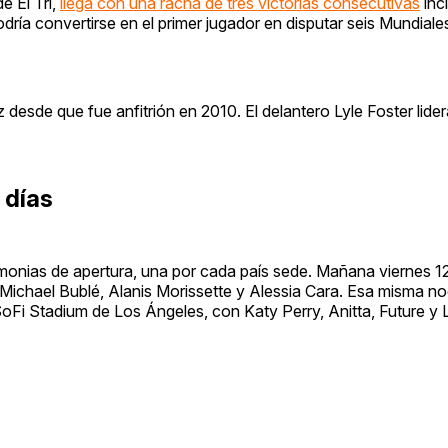
e El Tri,
llega con una racha de tres victorias consecutivas
inc
ía convertirse en el primer jugador en disputar seis Mundiales s
desde que fue anfitrión en 2010. El delantero Lyle Foster lide
 días
remonias de apertura, una por cada país sede. Mañana viernes 12
Michael Bublé, Alanis Morissette y Alessia Cara. Esa misma no
oFi Stadium de Los Ángeles, con Katy Perry, Anitta, Future y 