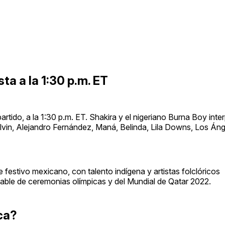
sta a la 1:30 p.m. ET
tido, a la 1:30 p.m. ET. Shakira y el nigeriano Burna Boy inte
J Balvin, Alejandro Fernández, Maná, Belinda, Lila Downs, Los Án
rte festivo mexicano, con talento indígena y artistas folclóricos
ble de ceremonias olímpicas y del Mundial de Qatar 2022.
ca?