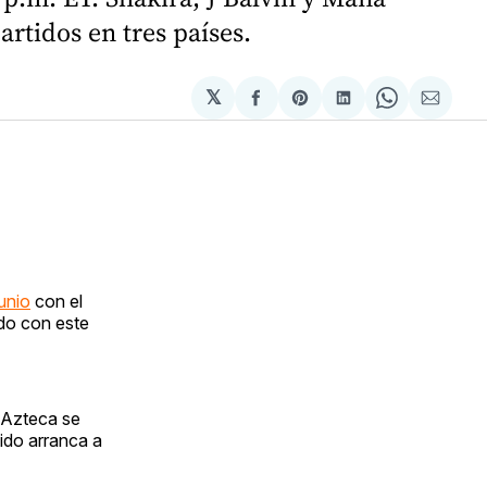
rtidos en tres países.
𝕏
Compartir
Share
Compartir
Share
Compa
en
on
en
on
via
Facebook
Pinterest
LinkedIn
WhatsApp
Email
unio
con el
ndo con este
 Azteca se
tido arranca a