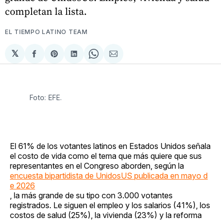
completan la lista.
EL TIEMPO LATINO TEAM
𝕏
Compartir
Share
Compartir
Share
Compartir
en
on
en
on
via
Facebook
Pinterest
LinkedIn
WhatsApp
Email
Foto: EFE.
El 61% de los votantes latinos en Estados Unidos señala
el costo de vida como el tema que más quiere que sus
representantes en el Congreso aborden, según la
encuesta bipartidista de UnidosUS publicada en mayo d
e 2026
, la más grande de su tipo con 3.000 votantes
registrados. Le siguen el empleo y los salarios (41%), los
costos de salud (25%), la vivienda (23%) y la reforma