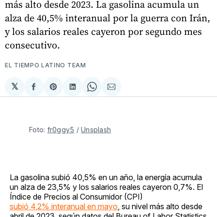
más alto desde 2023. La gasolina acumula un
alza de 40,5% interanual por la guerra con Irán,
y los salarios reales cayeron por segundo mes
consecutivo.
EL TIEMPO LATINO TEAM
𝕏
Compartir
Share
Compartir
Share
Compartir
en
on
en
on
via
Facebook
Pinterest
LinkedIn
WhatsApp
Email
Foto: 
fr0ggy5
 / 
Unsplash
La gasolina subió 40,5% en un año, la energía acumula
un alza de 23,5% y los salarios reales cayeron 0,7%. El
Índice de Precios al Consumidor (CPI)
subió 4,2% interanual en mayo
, su nivel más alto desde
abril de 2023, según datos del Bureau of Labor Statistics