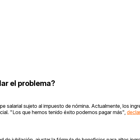
lar el problema?
pe salarial sujeto al impuesto de nómina. Actualmente, los ing
ial. "Los que hemos tenido éxito podemos pagar más",
decla
de jubilación, ajustar la fórmula de beneficios para altos ingr