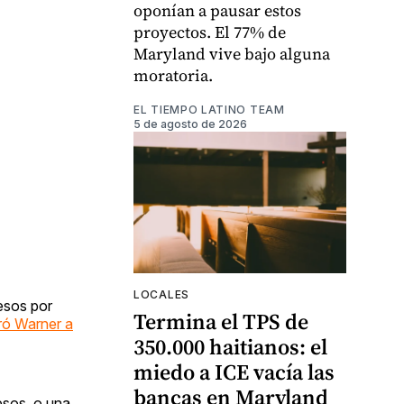
oponían a pausar estos
proyectos. El 77% de
Maryland vive bajo alguna
moratoria.
EL TIEMPO LATINO TEAM
5 de agosto de 2026
LOCALES
resos por
Termina el TPS de
ró Warner a
350.000 haitianos: el
miedo a ICE vacía las
bancas en Maryland
esos, o una