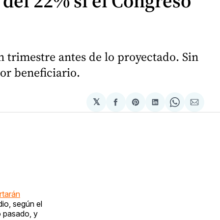
 del 22% si el Congreso
n trimestre antes de lo proyectado. Sin
or beneficiario.
𝕏
Compartir
Share
Compartir
Share
Compa
en
on
en
on
via
Facebook
Pinterest
LinkedIn
WhatsApp
Email
rtarán
io, según el
o pasado, y