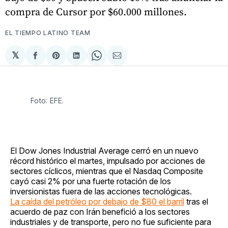
compra de Cursor por $60.000 millones.
EL TIEMPO LATINO TEAM
𝕏
Compartir
Share
Compartir
Share
Compartir
en
on
en
on
via
Facebook
Pinterest
LinkedIn
WhatsApp
Email
Foto: EFE.
El Dow Jones Industrial Average cerró en un nuevo
récord histórico el martes, impulsado por acciones de
sectores cíclicos, mientras que el Nasdaq Composite
cayó casi 2% por una fuerte rotación de los
inversionistas fuera de las acciones tecnológicas.
La caída del petróleo por debajo de $80 el barril
tras el
acuerdo de paz con Irán benefició a los sectores
industriales y de transporte, pero no fue suficiente para