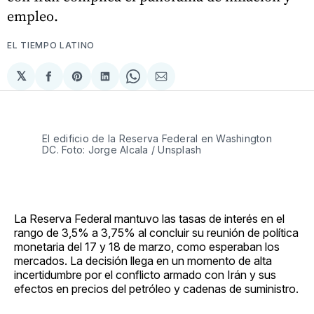
empleo.
EL TIEMPO LATINO
𝕏
Compartir
Share
Compartir
Share
Compartir
en
on
en
on
via
Facebook
Pinterest
LinkedIn
WhatsApp
Email
El edificio de la Reserva Federal en Washington 
DC. Foto: Jorge Alcala / Unsplash
La Reserva Federal mantuvo las tasas de interés en el
rango de 3,5% a 3,75% al concluir su reunión de política
monetaria del 17 y 18 de marzo, como esperaban los
mercados. La decisión llega en un momento de alta
incertidumbre por el conflicto armado con Irán y sus
efectos en precios del petróleo y cadenas de suministro.