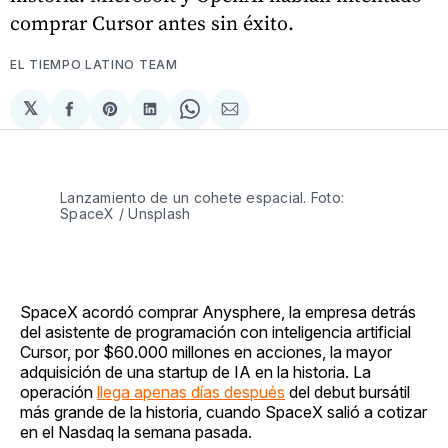
comprar Cursor antes sin éxito.
EL TIEMPO LATINO TEAM
𝕏
Compartir
Share
Compartir
Share
Compartir
en
on
en
on
via
Facebook
Pinterest
LinkedIn
WhatsApp
Email
Lanzamiento de un cohete espacial. Foto:
SpaceX / Unsplash
SpaceX acordó comprar Anysphere, la empresa detrás
del asistente de programación con inteligencia artificial
Cursor, por $60.000 millones en acciones, la mayor
adquisición de una startup de IA en la historia. La
operación
llega apenas días después
del debut bursátil
más grande de la historia, cuando SpaceX salió a cotizar
en el Nasdaq la semana pasada.