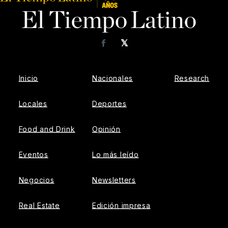
𝕏
Facebook
Inicio
Nacionales
Research
Locales
Deportes
Food and Drink
Opinión
Eventos
Lo más leído
Negocios
Newsletters
Real Estate
Edición impresa