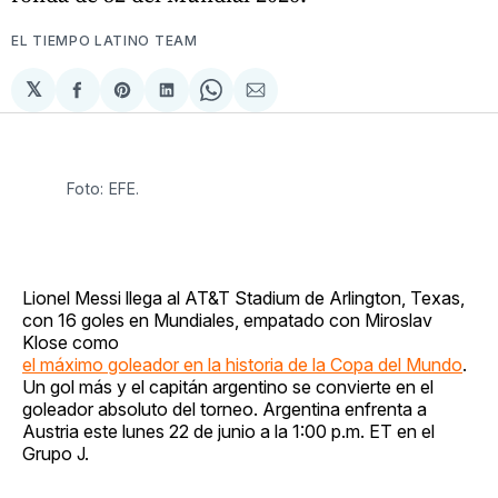
EL TIEMPO LATINO TEAM
𝕏
Compartir
Share
Compartir
Share
Compartir
en
on
en
on
via
Facebook
Pinterest
LinkedIn
WhatsApp
Email
Foto: EFE.
Lionel Messi llega al AT&T Stadium de Arlington, Texas,
con 16 goles en Mundiales, empatado con Miroslav
Klose como
el máximo goleador en la historia de la Copa del Mundo
.
Un gol más y el capitán argentino se convierte en el
goleador absoluto del torneo. Argentina enfrenta a
Austria este lunes 22 de junio a la 1:00 p.m. ET en el
Grupo J.