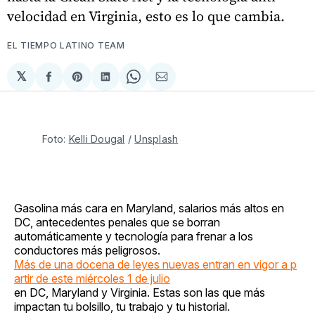
velocidad en Virginia, esto es lo que cambia.
EL TIEMPO LATINO TEAM
𝕏
Compartir
Share
Compartir
Share
Compartir
en
on
en
on
via
Facebook
Pinterest
LinkedIn
WhatsApp
Email
Foto: 
Kelli Dougal
 / 
Unsplash
Gasolina más cara en Maryland, salarios más altos en
DC, antecedentes penales que se borran
automáticamente y tecnología para frenar a los
conductores más peligrosos.
Más de una docena de leyes nuevas entran en vigor a p
artir de este miércoles 1 de julio
en DC, Maryland y Virginia. Estas son las que más
impactan tu bolsillo, tu trabajo y tu historial.