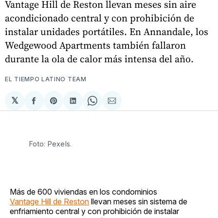
Vantage Hill de Reston llevan meses sin aire
acondicionado central y con prohibición de
instalar unidades portátiles. En Annandale, los
Wedgewood Apartments también fallaron
durante la ola de calor más intensa del año.
EL TIEMPO LATINO TEAM
𝕏
Compartir
Share
Compartir
Share
Compartir
en
on
en
on
via
Facebook
Pinterest
LinkedIn
WhatsApp
Email
Foto: Pexels.
Más de 600 viviendas en los condominios
Vantage Hill de Reston
llevan meses sin sistema de
enfriamiento central y con prohibición de instalar