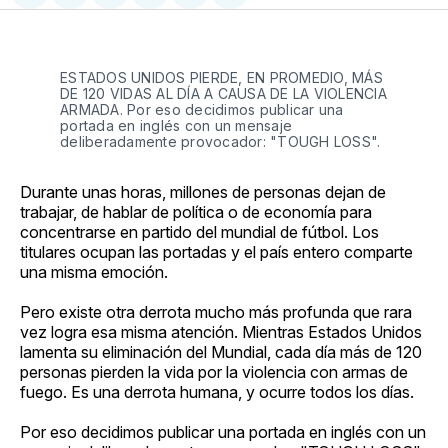
en
on
en
on
via
Facebook
Pinterest
LinkedIn
WhatsApp
Email
ESTADOS UNIDOS PIERDE, EN PROMEDIO, MÁS 
DE 120 VIDAS AL DÍA A CAUSA DE LA VIOLENCIA 
ARMADA. Por eso decidimos publicar una 
portada en inglés con un mensaje 
deliberadamente provocador: "TOUGH LOSS".
Durante unas horas, millones de personas dejan de
trabajar, de hablar de política o de economía para
concentrarse en partido del mundial de fútbol. Los
titulares ocupan las portadas y el país entero comparte
una misma emoción.
Pero existe otra derrota mucho más profunda que rara
vez logra esa misma atención. Mientras Estados Unidos
lamenta su eliminación del Mundial, cada día más de 120
personas pierden la vida por la violencia con armas de
fuego. Es una derrota humana, y ocurre todos los días.
Por eso decidimos publicar una portada en inglés con un