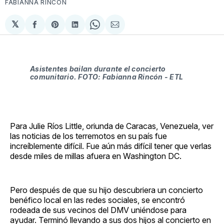
FABIANNA RINCÓN
𝕏
Compartir
Share
Compartir
Share
Compartir
en
on
en
on
via
Facebook
Pinterest
LinkedIn
WhatsApp
Email
Asistentes bailan durante el concierto
comunitario. FOTO: Fabianna Rincón - ETL
Para Julie Ríos Little, oriunda de Caracas, Venezuela, ver
las noticias de los terremotos en su país fue
increíblemente difícil. Fue aún más difícil tener que verlas
desde miles de millas afuera en Washington DC.
Pero después de que su hijo descubriera un concierto
benéfico local en las redes sociales, se encontró
rodeada de sus vecinos del DMV uniéndose para
ayudar. Terminó llevando a sus dos hijos al concierto en