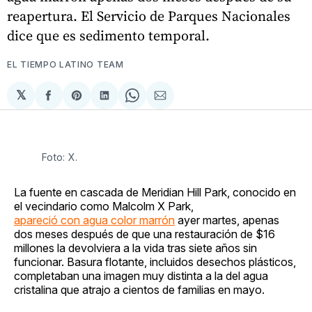
reapertura. El Servicio de Parques Nacionales
dice que es sedimento temporal.
EL TIEMPO LATINO TEAM
𝕏
Compartir
Share
Compartir
Share
Compartir
en
on
en
on
via
Facebook
Pinterest
LinkedIn
WhatsApp
Email
Foto: X. 
La fuente en cascada de Meridian Hill Park, conocido en
el vecindario como Malcolm X Park,
apareció con agua color marrón
ayer martes, apenas
dos meses después de que una restauración de $16
millones la devolviera a la vida tras siete años sin
funcionar. Basura flotante, incluidos desechos plásticos,
completaban una imagen muy distinta a la del agua
cristalina que atrajo a cientos de familias en mayo.