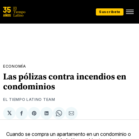
Suscríbete
ECONOMÍA
Las pólizas contra incendios en
condominios
EL TIEMPO LATINO TEAM
𝕏
Compartir
Share
Compartir
Share
Compartir
en
on
en
on
via
Facebook
Pinterest
LinkedIn
WhatsApp
Email
Cuando se compra un apartamento en un condominio o