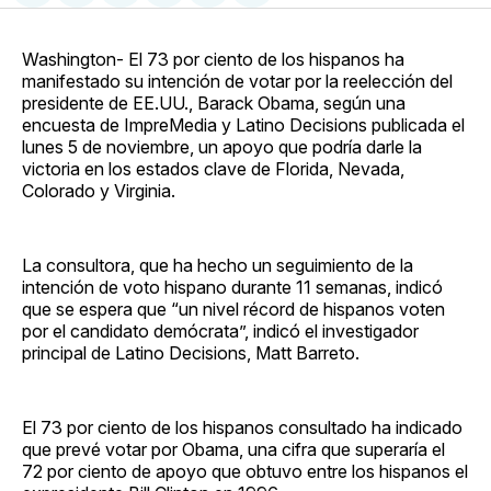
en
on
en
on
via
Facebook
Pinterest
LinkedIn
WhatsApp
Email
Washington- El 73 por ciento de los hispanos ha
manifestado su intención de votar por la reelección del
presidente de EE.UU., Barack Obama, según una
encuesta de ImpreMedia y Latino Decisions publicada el
lunes 5 de noviembre, un apoyo que podría darle la
victoria en los estados clave de Florida, Nevada,
Colorado y Virginia.
La consultora, que ha hecho un seguimiento de la
intención de voto hispano durante 11 semanas, indicó
que se espera que “un nivel récord de hispanos voten
por el candidato demócrata”, indicó el investigador
principal de Latino Decisions, Matt Barreto.
El 73 por ciento de los hispanos consultado ha indicado
que prevé votar por Obama, una cifra que superaría el
72 por ciento de apoyo que obtuvo entre los hispanos el