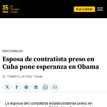
Suscríbete
NACIONALES
Esposa de contratista preso en
Cuba pone esperanza en Obama
EL TIEMPO LATINO TEAM
𝕏
Compartir
Share
Compartir
Share
Compartir
en
on
en
on
via
Facebook
Pinterest
LinkedIn
WhatsApp
Email
La esposa del contratista estadounidense preso en